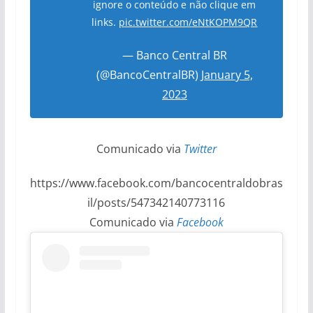
ignore o conteúdo e não clique em
links.
pic.twitter.com/eNtKOPM9QR
— Banco Central BR
(@BancoCentralBR)
January 5,
2023
Comunicado via
Twitter
https://www.facebook.com/bancocentraldobras
il/posts/547342140773116
Comunicado via
Facebook