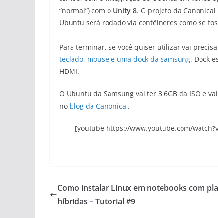
“normal”) com o
Unity
8
. O projeto da Canonica
Ubuntu será rodado via contêineres como se f
Para terminar, se você quiser utilizar vai precis
teclado, mouse e uma dock da samsung.
Dock es
HDMI.
O Ubuntu da Samsung vai ter 3.6GB da ISO e va
no
blog da Canonical
.
[youtube https://www.youtube.com/watch?
Como instalar Linux em notebooks com pl
híbridas – Tutorial #9