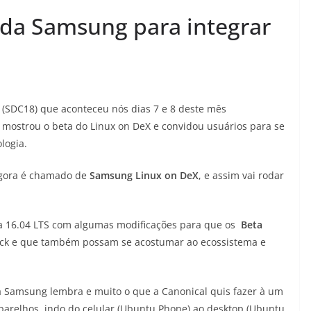
 da Samsung para integrar
(SDC18) que aconteceu nós dias 7 e 8 deste mês
a mostrou o beta do Linux on DeX e convidou usuários para se
logia.
gora é chamado de
Samsung
Linux
on
DeX
, e assim vai rodar
a 16.04 LTS com algumas modificações para que os
Beta
ck e que também possam se acostumar ao ecossistema e
 Samsung lembra e muito o que a Canonical quis fazer à um
arelhos, indo do celular (Ubuntu Phone) ao desktop (Ubuntu