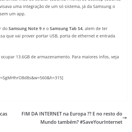
l visava uma integração de um só sistema, já da Samsung o
ossem um app.
ar do
Samsung
Note
9
e o
Samsung
Tab
S4
, alem de ter
sa que vai prover portar USB, porta de ethernet e entrada
i ocupar 13.6GB de armazenamento. Para maiores infos, veja
v=SgMHhrO8d8s&w=560&h=315]
acas
FIM DA INTERNET na Europa ?? E no resto do
Mundo também? #SaveYourInternet