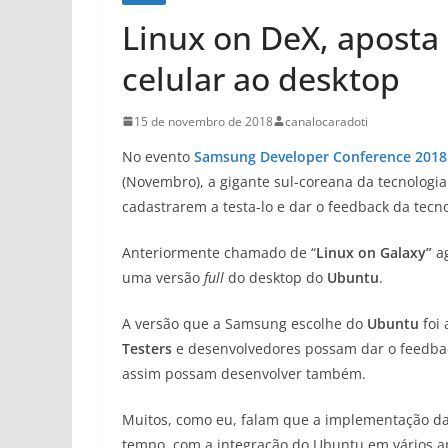
Linux on DeX, aposta
celular ao desktop
15 de novembro de 2018
canalocaradoti
No evento
Samsung Developer Conference 2018
(Novembro), a gigante sul-coreana da tecnologi
cadastrarem a testa-lo e dar o feedback da tecno
Anteriormente chamado de “
Linux
on Galaxy”
a
uma versão
full
do desktop do
Ubuntu
.
A versão que a Samsung escolhe do
Ubuntu
foi 
Testers
e desenvolvedores possam dar o feedba
assim possam desenvolver também.
Muitos, como eu, falam que a implementação da
tempo, com a integração do Ubuntu em vários ap