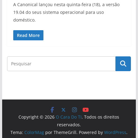
A Canonical lançou nesta quinta-feira (18), a versão
19.04 do seus sistema operacional para uso
doméstico.
Read More
Copyright © 2026
O Cara Do TI
. Todos os direitos
reservados.
Tema:
ColorMag
por ThemeGrill. Powered by
WordPress
.