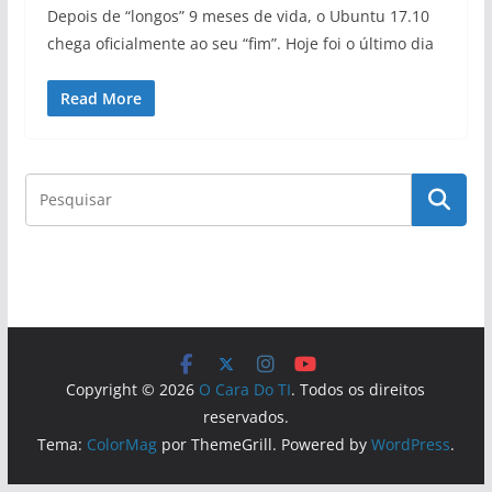
Depois de “longos” 9 meses de vida, o Ubuntu 17.10
chega oficialmente ao seu “fim”. Hoje foi o último dia
Read More
Copyright © 2026
O Cara Do TI
. Todos os direitos
reservados.
Tema:
ColorMag
por ThemeGrill. Powered by
WordPress
.